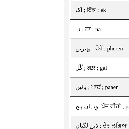
اک ; ਇੱਕ ; ek
نہ ; ਨਾ ; na
پھیریں ; ਫੇਰੇਂ ; pheren
گَل ; ਗਲ਼ ; gal
پائیں ; ਪਾਏਂ ; paaen
وِیہاں پنج; ਪੰਜ ਵੀਹ
دَین لگیاں ; ਦੇਣ ਲ