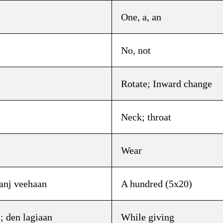
One, a, an
No, not
Rotate; Inward change
Neck; throat
Wear
ਾਂ ; panj veehaan
A hundred (5x20)
ਗਿਆਂ ; den lagiaan
While giving