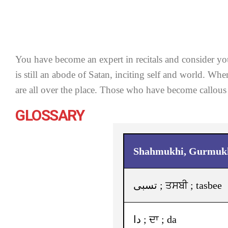
You have become an expert in recitals and consider yo
is still an abode of Satan, inciting self and world. Wh
are all over the place. Those who have become callous
GLOSSARY
Shahmukhi, Gurmukhi
تسبی ; ਤਸਬੀ ; tasbee
دا ; ਦਾ ; da