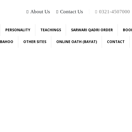
About Us
Contact Us
0321-4507000
PERSONALITY
TEACHINGS
SARWARI QADRI ORDER
BOO
E BAHOO
OTHER SITES
ONLINE OATH (BAYAT)
CONTACT