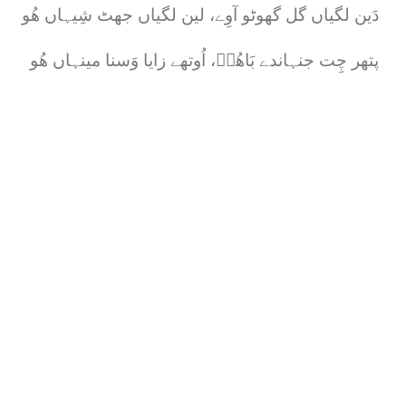
دَین لگیاں گل گھوٹو آوِے، لین لگیاں جھٹ شِیہاں ھُو
پتھر چِت جنہاندے بَاھُوؒ، اُوتھے زایا وَسنا مینہاں ھُو