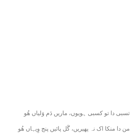
تسبی دا تو کسبی ہویوں، ماریں دَم وَلیاں ھُو
من دا منکا اک نہ پھیریں، گَل پائیں پنج وِیہاں ھُو