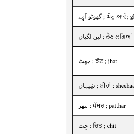
گھوٹو آوِے ; ਘੋਟੂ ਆ
لین لگیاں ; ਲੈਣ ਲਗ
جھٹ ; ਝੱਟ ; jhat
شِیہاں ; ਸ਼ੀਹਾਂ ; sheeh
پتھر ; ਪੱਥਰ ; patthar
چِت ; ਚਿਤ ; chit