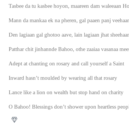
Tasbee da tu kasbee hoyon, maareen dam waleeaan H
Mann da mankaa ek na pheren, gal paaen panj veeha
Den lagiaan gal ghotoo aave, lain lagiaan jhat sheeha
Patthar chit jinhannde Bahoo, othe zaaiaa vasanaa m
Adept at chanting on rosary and call yourself a Saint
Inward hasn’t moulded by wearing all that rosary
Lance like a lion on wealth but stop hand on charity
O Bahoo! Blessings don’t shower upon heartless peop