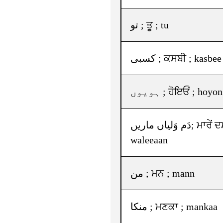
تو ; ਤੂ ; tu
کسبی ; ਕਸਬੀ ; kasbee
ہویوں ; ਹੋਇਓਂ ; hoyon
دَم وَلیاں ماریں; ਮਾਰੇਂ ਦਮ ਵਲੀਆਂ ; maareen dam
waleeaan
من ; ਮਨ ; mann
منکا ; ਮਣਕਾ ; mankaa