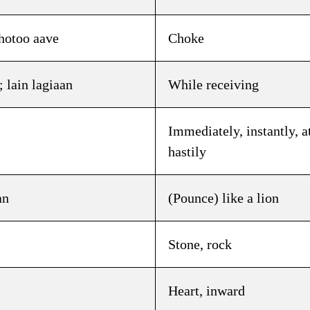
ਵੇ; ghotoo aave
Choke
ਿਆਂ ; lain lagiaan
While receiving
Immediately, instantly, a
hastily
aan
(Pounce) like a lion
Stone, rock
Heart, inward