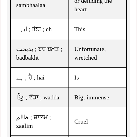
or deluding the
sambhaalaa
heart
ایہہ ; ਇਹ ; eh
This
بدبخت ; ਬਦ ਬਖ਼ਤ ;
Unfortunate,
badbakht
wretched
ہے ; ਹੈ ; hai
Is
وَڈّا ; ਵੱਡਾ ; wadda
Big; immense
ظالم ; ਜ਼ਾਲਮ ;
Cruel
zaalim