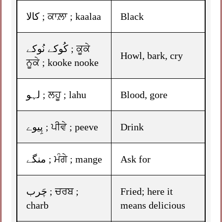
کالا ; ਕਾਲ਼ਾ ; kaalaa
Black
کُوکے نُوکے ; ਕੂਕੇ
Howl, bark, cry
ਨੂਕੇ ; kooke nooke
لہو ; ਲਹੂ ; lahu
Blood, gore
پِیوے ; ਪੀਵੇ ; peeve
Drink
منگے ; ਮੰਗੇ ; mange
Ask for
چَرب ; ਚਰਬ ;
Fried; here it
charb
means delicious