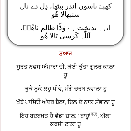
کھبےّ پاسوں اندر بیٹھا، دِل دے نال
سنبھالا ھُو
ایہہ بدبخت ہے وَڈّا ظالم بَاھُوؒ،
اَللّٰہ کَرسی ٹالا ھُو
ਸੁਆਦ
ਸੂਰਤ ਨਫ਼ਸ ਅੱਮਾਰਾ ਦੀ, ਕੋਈ ਕੁੱਤਾ ਗੁਲਰ ਕਾਲ਼ਾ
ਹੂ
ਕੂਕੇ ਨੂਕੇ ਲਹੂ ਪੀਵੇ, ਮੰਗੇ ਚਰਬ ਨਵਾਲਾ ਹੂ
ਖੱਬੇ ਪਾਸਿਓਂ ਅੰਦਰ ਬੈਠਾ, ਦਿਲ ਦੇ ਨਾਲ ਸੰਭਾਲਾ ਹੂ
(ਰਹ)
ਇਹ ਬਦਬਖ਼ਤ ਹੈ ਵੱਡਾ ਜ਼ਾਲਮ ਬਾਹੂ
, ਅੱਲਾ
ਕਰਸੀ ਟਾਲ਼ਾ ਹੂ