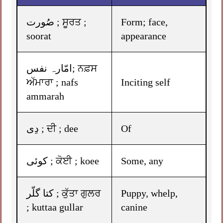
صُورت ; ਸੂਰਤ ;
Form; face,
soorat
appearance
امّارہ نفس; ਨਫ਼ਸ
ਅੱਮਾਰਾ ; nafs
Inciting self
ammarah
دِی ; ਦੀ ; dee
Of
کوئی ; ਕੋਈ ; koee
Some, any
کتا گلّر ; ਕੁੱਤਾ ਗੁਲਰ
Puppy, whelp,
; kuttaa gullar
canine