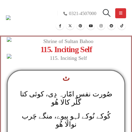
0321-4507000
115. Inciting Self
ث
صُورت نفس امّارہ دِی، کوئی کتا
گلّر کالا ھُو
کُوکے نُوکے لہو پِیوے، منگے چَرب
نوالا ھُو