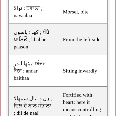
نوالا ; ਨਵਾਲਾ ;
Morsel, bite
navaalaa
کھبےّ پاسوں ; ਖੱਬੇ
ਪਾਸਿਓਂ ; khabbe
From the left side
paason
بیٹھا اندر; ਅੰਦਰ
ਬੈਠਾ ; andar
Sitting inwardly
baithaa
Fortified with
دِل دےنال سنبھالا ;
heart; here it
ਦਿਲ ਦੇ ਨਾਲ ਸੰਭਾਲਾ
means controlling
; dil de naal